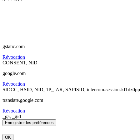
Advertising
Analytics
Cookies de terceros
gstatic.com
Révocation
CONSENT, NID
google.com
Révocation
SIDCC, HSID, NID, 1P_JAR, SAPISID, intercom-session-kf1dz0p
translate.google.com
Révocation
_ga, _gid
OK