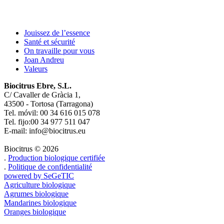
Entradas
Jouissez de l’essence
Santé et sécurité
On travaille pour vous
Joan Andreu
Valeurs
Biocitrus Ebre, S.L.
C/ Cavaller de Gràcia 1,
43500 - Tortosa (Tarragona)
Tel. móvil: 00 34 616 015 078
Tel. fijo:00 34 977 511 047
E-mail: info@biocitrus.eu
Biocitrus
© 2026
.
Production biologique certifiée
.
Politique de confidentialité
powered by SeGeTIC
Agriculture biologique
Agrumes biologique
Mandarines biologique
Oranges biologique