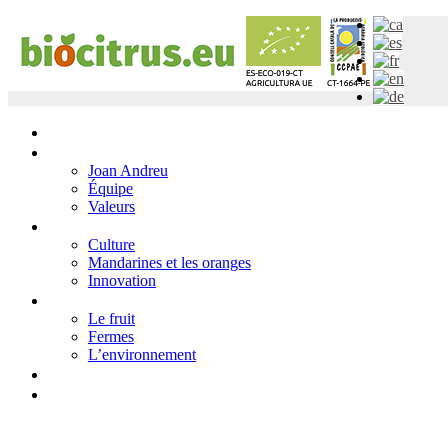
Initiation
Qui sommes nous
Joan Andreu
Équipe
Valeurs
Agrumes
Culture
Mandarines et les oranges
Innovation
Galerie
Le fruit
Fermes
L’environnement
Blog
Contact